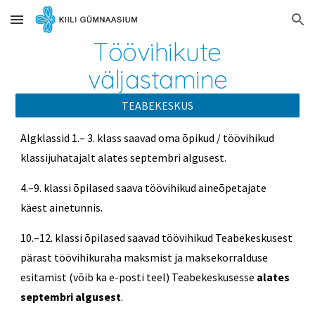
Skip to main content
Skip to navigation
Töövihikute
väljastamine
TEABEKESKUS
Algklassid 1.– 3. klass saavad oma õpikud / töövihikud
klassijuhatajalt alates septembri algusest.
4.–9. klassi õpilased saava töövihikud aineõpetajate
käest ainetunnis.
10.–12. klassi õpilased saavad töövihikud Teabekeskusest
pärast töövihikuraha maksmist ja maksekorralduse
esitamist (võib ka e-posti teel) Teabekeskusesse
alates
septembri algusest
.